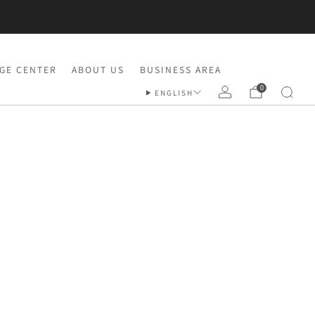
 partire dal 24 agosto.
GE CENTER
ABOUT US
BUSINESS AREA
0
ENGLISH