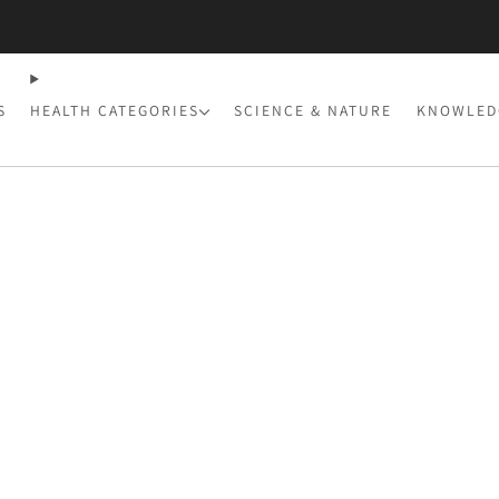
: Dal 31 Luglio al 23 Agosto. Gli ordini ricevuti in questo periodo saranno evasi a
S
HEALTH CATEGORIES
SCIENCE & NATURE
KNOWLED